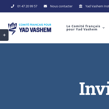
01 47 20 99 57
Nous contacter
Yad Vashem Inst
Le Comité français
pour Yad Vashem
Inv