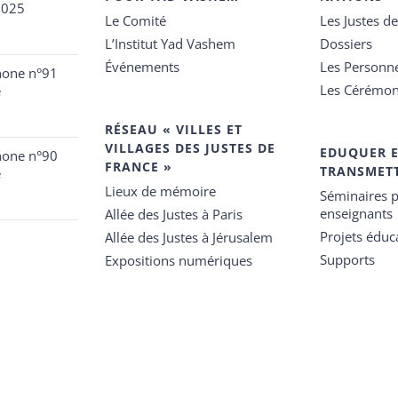
2025
Le Comité
Les Justes d
L’Institut Yad Vashem
Dossiers
Événements
Les Personn
hone n°91
Les Cérémon
e
RÉSEAU « VILLES ET
VILLAGES DES JUSTES DE
EDUQUER 
hone n°90
FRANCE »
TRANSMET
e
Lieux de mémoire
Séminaires p
enseignants
Allée des Justes à Paris
Projets éduca
Allée des Justes à Jérusalem
Supports
Expositions numériques