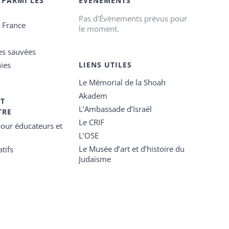
 PARMI LES
ÉVÉNEMENTS
Pas d'Évènements prévus pour
e France
le moment.
es sauvées
ies
LIENS UTILES
Le Mémorial de la Shoah
Akadem
ET
L’Ambassade d’Israël
TRE
Le CRIF
our éducateurs et
L’OSE
Le Musée d’art et d’histoire du
tifs
Judaïsme