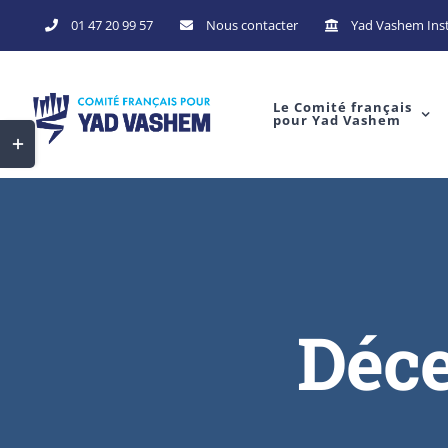
01 47 20 99 57
Nous contacter
Yad Vashem Inst
Le Comité français
pour Yad Vashem
Déce