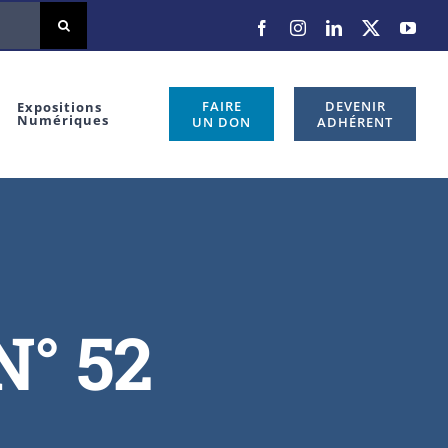
FAIRE
DEVENIR
Expositions
Numériques
UN DON
ADHÉRENT
N° 52