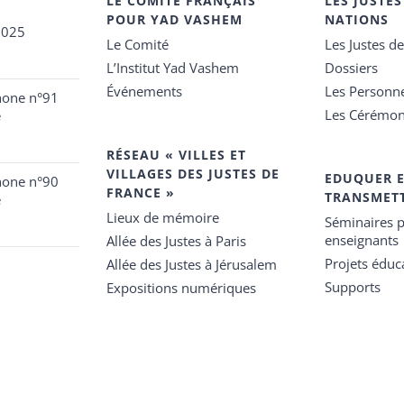
LE COMITÉ FRANÇAIS
LES JUSTES
POUR YAD VASHEM
NATIONS
2025
Le Comité
Les Justes d
L’Institut Yad Vashem
Dossiers
Événements
Les Personn
hone n°91
Les Cérémon
e
RÉSEAU « VILLES ET
VILLAGES DES JUSTES DE
EDUQUER 
hone n°90
FRANCE »
TRANSMET
e
Lieux de mémoire
Séminaires p
enseignants
Allée des Justes à Paris
Projets éduca
Allée des Justes à Jérusalem
Supports
Expositions numériques