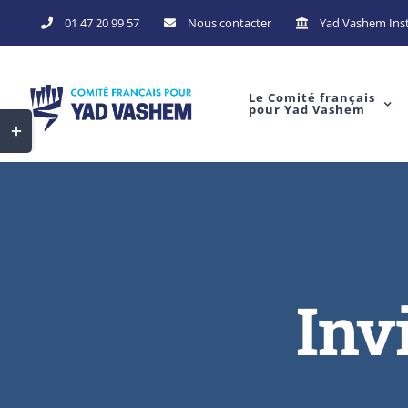
01 47 20 99 57
Nous contacter
Yad Vashem Inst
Le Comité français
pour Yad Vashem
Inv