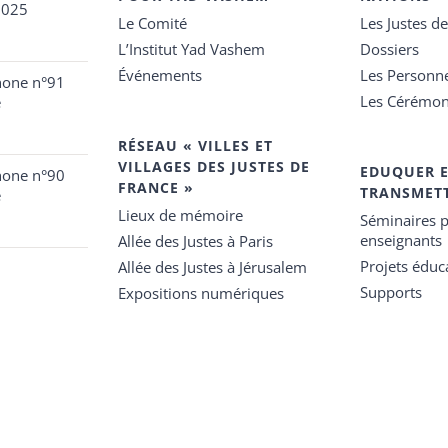
2025
Le Comité
Les Justes d
L’Institut Yad Vashem
Dossiers
Événements
Les Personn
hone n°91
Les Cérémon
e
RÉSEAU « VILLES ET
VILLAGES DES JUSTES DE
EDUQUER 
hone n°90
FRANCE »
TRANSMET
e
Lieux de mémoire
Séminaires p
enseignants
Allée des Justes à Paris
Projets éduca
Allée des Justes à Jérusalem
Supports
Expositions numériques