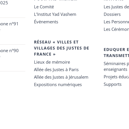
2025
Le Comité
Les Justes d
L’Institut Yad Vashem
Dossiers
Événements
Les Personn
hone n°91
Les Cérémon
e
RÉSEAU « VILLES ET
VILLAGES DES JUSTES DE
EDUQUER 
hone n°90
FRANCE »
TRANSMET
e
Lieux de mémoire
Séminaires p
enseignants
Allée des Justes à Paris
Projets éduca
Allée des Justes à Jérusalem
Supports
Expositions numériques