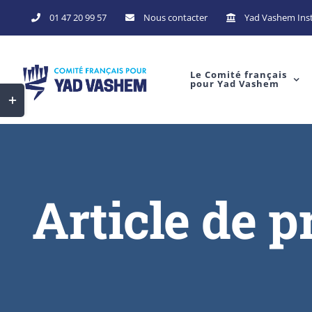
01 47 20 99 57
Nous contacter
Yad Vashem Inst
Le Comité français
pour Yad Vashem
Article de p