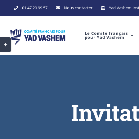
01 47 20 99 57
Nous contacter
Yad Vashem Inst
Le Comité français
pour Yad Vashem
Invita