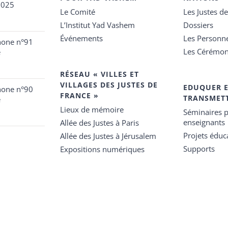
2025
Le Comité
Les Justes d
L’Institut Yad Vashem
Dossiers
Événements
Les Personn
hone n°91
Les Cérémon
e
RÉSEAU « VILLES ET
VILLAGES DES JUSTES DE
EDUQUER 
hone n°90
FRANCE »
TRANSMET
e
Lieux de mémoire
Séminaires p
enseignants
Allée des Justes à Paris
Projets éduca
Allée des Justes à Jérusalem
Supports
Expositions numériques