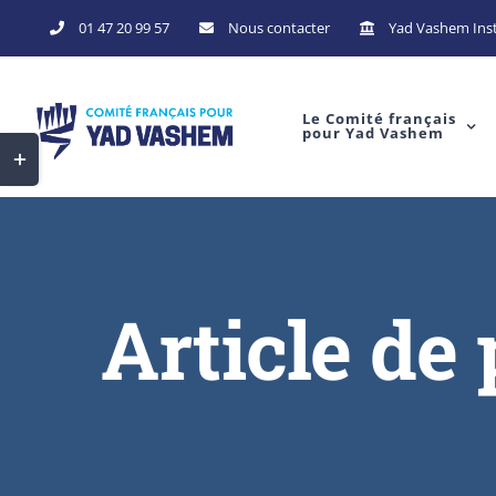
01 47 20 99 57
Nous contacter
Yad Vashem Inst
Le Comité français
pour Yad Vashem
Article de