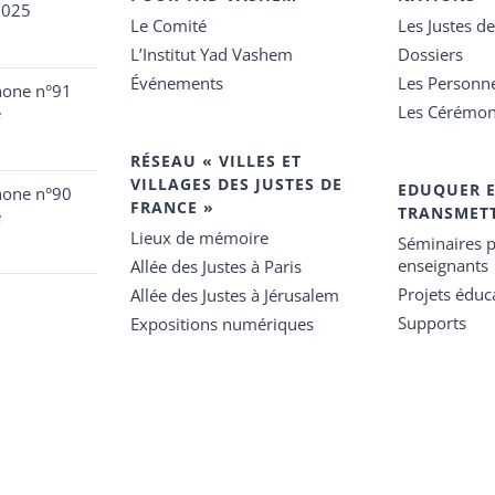
2025
Le Comité
Les Justes d
L’Institut Yad Vashem
Dossiers
Événements
Les Personn
hone n°91
Les Cérémon
e
RÉSEAU « VILLES ET
VILLAGES DES JUSTES DE
EDUQUER 
hone n°90
FRANCE »
TRANSMET
e
Lieux de mémoire
Séminaires p
enseignants
Allée des Justes à Paris
Projets éduca
Allée des Justes à Jérusalem
Supports
Expositions numériques