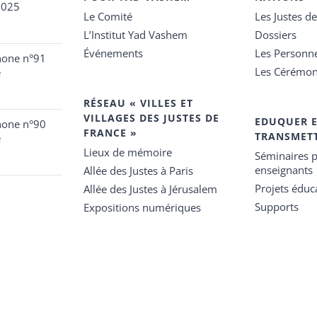
2025
Le Comité
Les Justes d
L’Institut Yad Vashem
Dossiers
Événements
Les Personn
hone n°91
Les Cérémon
e
RÉSEAU « VILLES ET
VILLAGES DES JUSTES DE
EDUQUER 
hone n°90
FRANCE »
TRANSMET
e
Lieux de mémoire
Séminaires p
enseignants
Allée des Justes à Paris
Projets éduca
Allée des Justes à Jérusalem
Supports
Expositions numériques