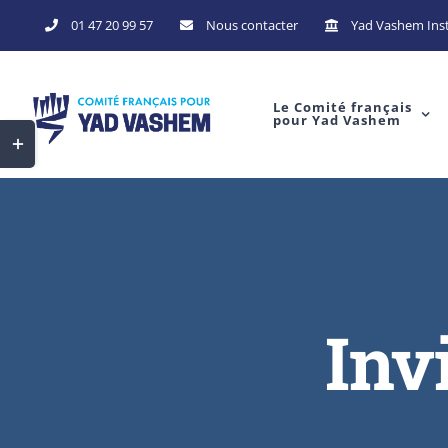
01 47 20 99 57
Nous contacter
Yad Vashem Inst
Le Comité français
pour Yad Vashem
Inv