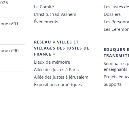
2025
Le Comité
Les Justes d
L’Institut Yad Vashem
Dossiers
Événements
Les Personn
hone n°91
Les Cérémon
e
RÉSEAU « VILLES ET
VILLAGES DES JUSTES DE
EDUQUER 
hone n°90
FRANCE »
TRANSMET
e
Lieux de mémoire
Séminaires p
enseignants
Allée des Justes à Paris
Projets éduca
Allée des Justes à Jérusalem
Supports
Expositions numériques