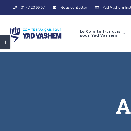
01 47 20 99 57
Nous contacter
Yad Vashem Inst
Le Comité français
pour Yad Vashem
A