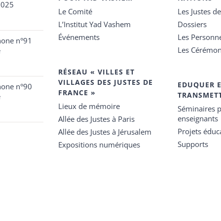
2025
Le Comité
Les Justes d
L’Institut Yad Vashem
Dossiers
Événements
Les Personn
hone n°91
Les Cérémon
e
RÉSEAU « VILLES ET
VILLAGES DES JUSTES DE
EDUQUER 
hone n°90
FRANCE »
TRANSMET
e
Lieux de mémoire
Séminaires p
enseignants
Allée des Justes à Paris
Projets éduca
Allée des Justes à Jérusalem
Supports
Expositions numériques