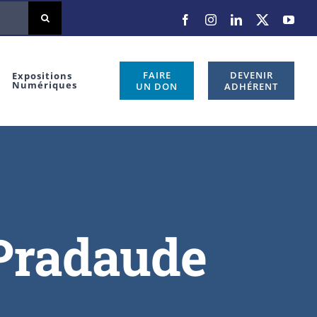
FAIRE
DEVENIR
Expositions
Numériques
UN DON
ADHÉRENT
 Pradaude