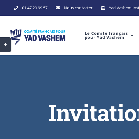
01 47 20 99 57
Nous contacter
Yad Vashem Inst
Le Comité français
pour Yad Vashem
Invitati