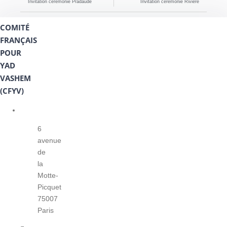
Invitation cérémonie Pradaude
Invitation cérémonie Rivière
COMITÉ
FRANÇAIS
POUR
YAD
VASHEM
(CFYV)
6
avenue
de
la
Motte-
Picquet
75007
Paris