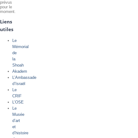
prévus
pour le
moment.
Liens
utiles
Le
Mémorial
de
la
Shoah
Akadem
L’Ambassade
d’Israël
Le
CRIF
L’OSE
Le
Musée
d’art
et
d’histoire