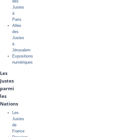
des
Justes
à
Paris
Allée
des
Justes
à
Jérusalem
Expositions
numériques
Les
Justes
parmi
les
Nations
Les
Justes
de
France