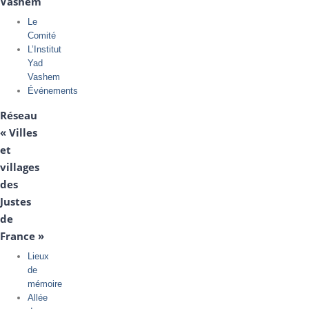
Vashem
Le
Comité
L’Institut
Yad
Vashem
Événements
Réseau
« Villes
et
villages
des
Justes
de
France »
Lieux
de
mémoire
Allée