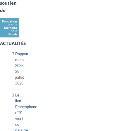
soutien
de
ACTUALITÉS
Rapport
moral
2025
29
juillet
2026
Le
lien
Francophone
n°91
vient
de
paraître