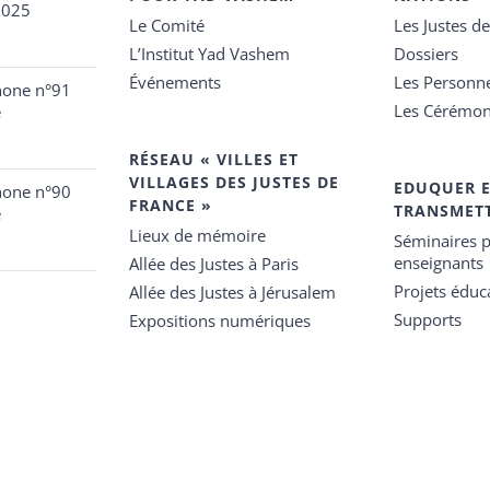
2025
Le Comité
Les Justes d
L’Institut Yad Vashem
Dossiers
Événements
Les Personn
hone n°91
Les Cérémon
e
RÉSEAU « VILLES ET
VILLAGES DES JUSTES DE
EDUQUER 
hone n°90
FRANCE »
TRANSMET
e
Lieux de mémoire
Séminaires p
enseignants
Allée des Justes à Paris
Projets éduca
Allée des Justes à Jérusalem
Supports
Expositions numériques