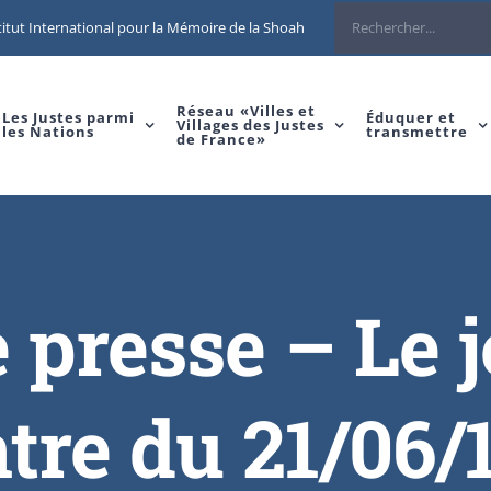
itut International pour la Mémoire de la Shoah
Réseau «Villes et
Les Justes parmi
Éduquer et
Villages des Justes
les Nations
transmettre
de France»
e presse – Le 
tre du 21/06/