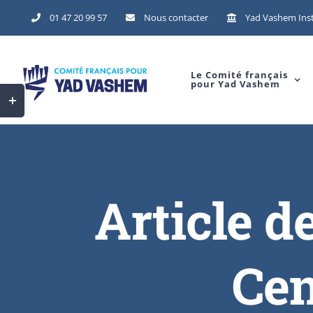
01 47 20 99 57
Nous contacter
Yad Vashem Inst
Le Comité français
pour Yad Vashem
Article d
Cen