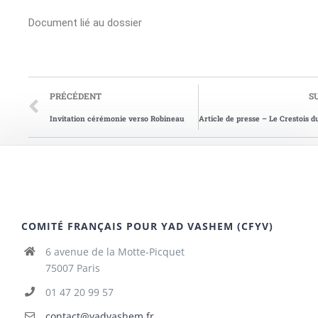
Document lié au dossier
PRÉCÉDENT
S
Invitation cérémonie verso Robineau
COMITÉ FRANÇAIS POUR YAD VASHEM (CFYV)
6 avenue de la Motte-Picquet
75007 Paris
01 47 20 99 57
contact@yadvashem.fr