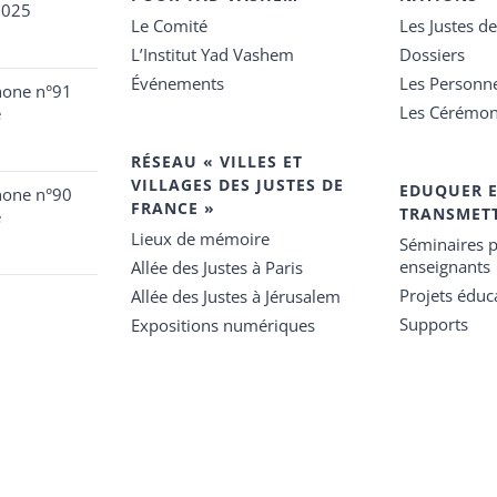
2025
Le Comité
Les Justes d
L’Institut Yad Vashem
Dossiers
Événements
Les Personn
hone n°91
Les Cérémon
e
RÉSEAU « VILLES ET
VILLAGES DES JUSTES DE
EDUQUER 
hone n°90
FRANCE »
TRANSMET
e
Lieux de mémoire
Séminaires p
enseignants
Allée des Justes à Paris
Projets éduca
Allée des Justes à Jérusalem
Supports
Expositions numériques