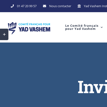
01 47 20 99 57
Nous contacter
Yad Vashem Inst
Le Comité français
pour Yad Vashem
Inv