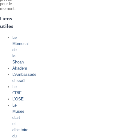
pour le
moment.
Liens
utiles
Le
Mémorial
de
la
Shoah
Akadem
L’Ambassade
d’Israël
Le
CRIF
L’OSE
Le
Musée
d’art
et
d’histoire
du