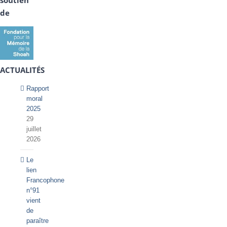
soutien
de
ACTUALITÉS
Rapport
moral
2025
29
juillet
2026
Le
lien
Francophone
n°91
vient
de
paraître