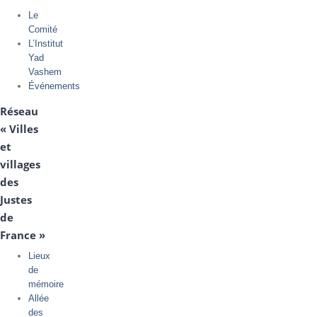
Le
Comité
L’Institut
Yad
Vashem
Événements
Réseau
« Villes
et
villages
des
Justes
de
France »
Lieux
de
mémoire
Allée
des