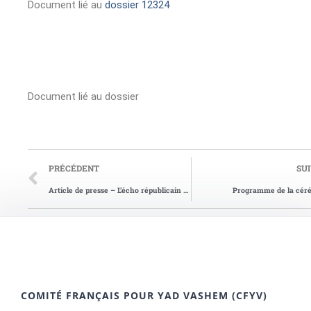
Document lié au
dossier 12324
Document lié au dossier
PRÉCÉDENT
SU
Article de presse – L’écho républicain du 14/06/2010
Programme de la cér
COMITÉ FRANÇAIS POUR YAD VASHEM (CFYV)