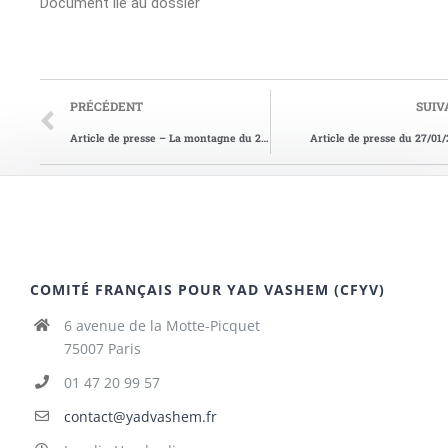
Document lié au dossier
PRÉCÉDENT
SUIV
Article de presse – La montagne du 21/06/2001
Article de presse du 27/01
COMITÉ FRANÇAIS POUR YAD VASHEM (CFYV)
6 avenue de la Motte-Picquet
75007 Paris
01 47 20 99 57
contact@yadvashem.fr