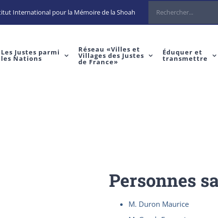
Rechercher
itut International pour la Mémoire de la Shoah
Réseau «Villes et
Les Justes parmi
Éduquer et
Villages des Justes
les Nations
transmettre
de France»
Personnes s
M. Duron Maurice