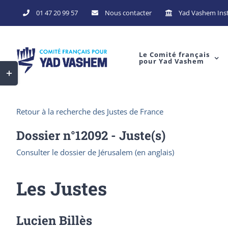
Skip
01 47 20 99 57
Nous contacter
Yad Vashem Inst
to
content
Le Comité français
pour Yad Vashem
Toggle
Sliding
Bar
Retour à la recherche des Justes de France
Area
Dossier n°
12092
- Juste(s)
Consulter le dossier de Jérusalem (en anglais)
Les Justes
Lucien Billès