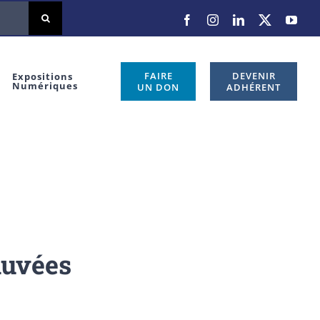
Facebook
Instagram
LinkedIn
X
You
FAIRE
DEVENIR
Expositions
Numériques
UN DON
ADHÉRENT
auvées