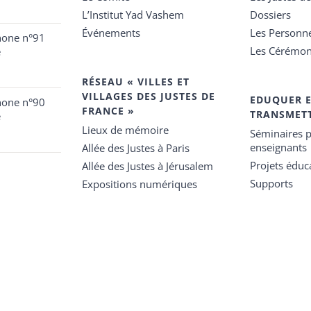
L’Institut Yad Vashem
Dossiers
Événements
Les Personn
hone n°91
Les Cérémon
e
RÉSEAU « VILLES ET
VILLAGES DES JUSTES DE
EDUQUER 
hone n°90
FRANCE »
TRANSMET
e
Lieux de mémoire
Séminaires p
enseignants
Allée des Justes à Paris
Projets éduca
Allée des Justes à Jérusalem
Supports
Expositions numériques