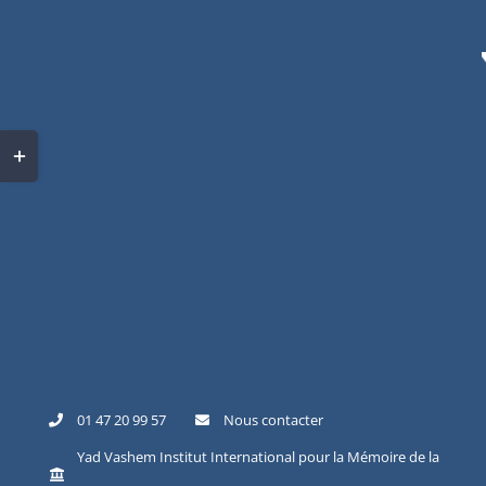
Skip
to
content
Toggle
Sliding
Bar
Area
01 47 20 99 57
Nous contacter
Yad Vashem Institut International pour la Mémoire de la