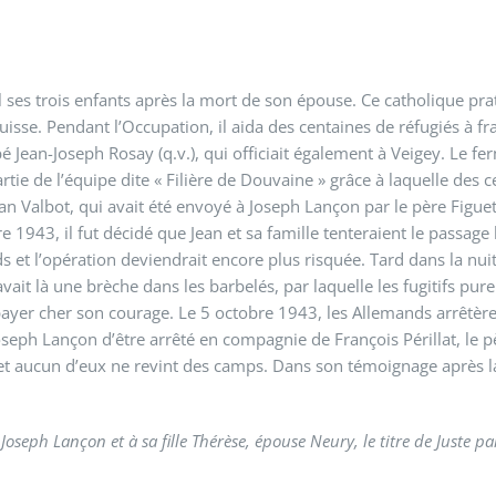
l ses trois enfants après la mort de son épouse. Ce catholique pra
uisse. Pendant l’Occupation, il aida des centaines de réfugiés à fra
ean-Joseph Rosay (q.v.), qui officiait également à Veigey. Le fermie
 partie de l’équipe dite « Filière de Douvaine » grâce à laquelle des
an Valbot, qui avait été envoyé à Joseph Lançon par le père Figue
 1943, il fut décidé que Jean et sa famille tenteraient le passage l
ds et l’opération deviendrait encore plus risquée. Tard dans la nu
y avait là une brèche dans les barbelés, par laquelle les fugitifs p
payer cher son courage. Le 5 octobre 1943, les Allemands arrêtèren
seph Lançon d’être arrêté en compagnie de François Périllat, le p
s, et aucun d’eux ne revint des camps. Dans son témoignage après
oseph Lançon et à sa fille Thérèse, épouse Neury, le titre de Juste pa