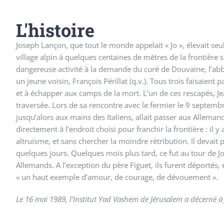
L'histoire
Joseph Lançon, que tout le monde appelait « Jo », élevait seu
village alpin à quelques centaines de mètres de la frontière s
dangereuse activité à la demande du curé de Douvaine, l’abbé J
un jeune voisin, François Périllat (q.v.). Tous trois faisaient
et à échapper aux camps de la mort. L’un de ces rescapés, Je
traversée. Lors de sa rencontre avec le fermier le 9 septembre
jusqu’alors aux mains des Italiens, allait passer aux Alleman
directement à l’endroit choisi pour franchir la frontière : il 
altruisme, et sans chercher la moindre rétribution. Il devait 
quelques jours. Quelques mois plus tard, ce fut au tour de Jo
Allemands. A l’exception du père Figuet, ils furent déporté
« un haut exemple d’amour, de courage, de dévouement ».
Le 16 mai 1989, l’Institut Yad Vashem de Jérusalem a décerné à J