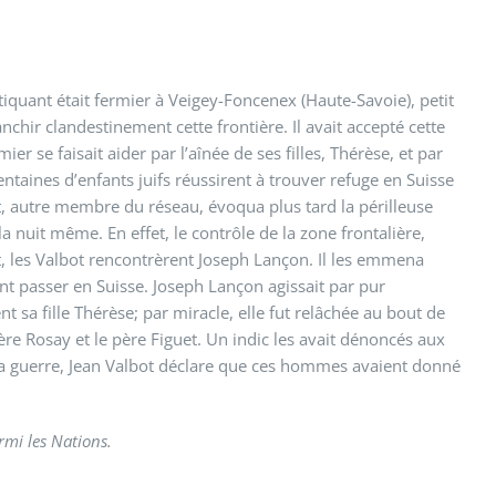
tiquant était fermier à Veigey-Foncenex (Haute-Savoie), petit
nchir clandestinement cette frontière. Il avait accepté cette
r se faisait aider par l’aînée de ses filles, Thérèse, et par
 centaines d’enfants juifs réussirent à trouver refuge en Suisse
t, autre membre du réseau, évoqua plus tard la périlleuse
a nuit même. En effet, le contrôle de la zone frontalière,
it, les Valbot rencontrèrent Joseph Lançon. Il les emmena
urent passer en Suisse. Joseph Lançon agissait par pur
t sa fille Thérèse; par miracle, elle fut relâchée au bout de
ère Rosay et le père Figuet. Un indic les avait dénoncés aux
 la guerre, Jean Valbot déclare que ces hommes avaient donné
rmi les Nations.