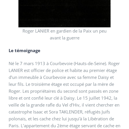
Roger LANIER en gardien de la Paix un peu
avant la guerre
Le témoignage
Né le 7 mars 1913 à Courbevoie (Hauts-de-Seine). Roger
LANIER est officier de police et habite au premier étage
d’un immeuble à Courbevoie avec sa femme Daisy et
leur fils. Le troisième étage est occupé par la mère de
Roger. Les propriétaires du second sont passés en zone
libre et ont confié leur clé à Daisy. Le 15 juillet 1942, la
veille de la grande rafle du Vel d’Hiv, il vient chercher en
catastrophe Isaac et Sora TAKLENDER, réfugiés Juifs
polonais, et les cache chez lui jusqu’à la Libération de
Paris. L’appartement du 2ème étage servant de cache en