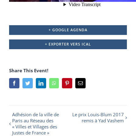
+ GOOGLE AGENDA
+ EXPORTER VERS ICAL
Share This Event!
Facebook
Twitter
LinkedIn
Whatsapp
Pinterest
Email
Navigation
Adhésion de la ville de
Le prix Louis-Blum 2017
Paris au Réseau des
remis à Yad Vashem
Évènement
« Villes et Villages des
Justes de France »