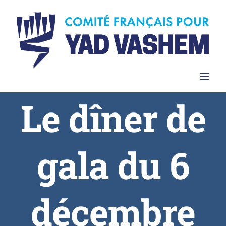
Skip
to
content
Le dîner de
gala du 6
décembre