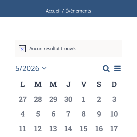
Accueil
/
Évènements
Aucun résultat trouvé.
Navig
5/2026
Mois
Recher
de
Recherche
Sélectionnez
L
M
M
J
V
S
D
Calendrier
vues
une
et
Évèn
date.
0
0
0
0
0
0
0
27
28
29
30
1
2
3
de
naviga
évènement,
évènement,
évènement,
évènement,
évènement,
évènement
évènem
0
0
0
0
0
0
0
4
5
6
7
8
9
10
Évènements
de
évènement,
évènement,
évènement,
évènement,
évènement,
évènement
évènem
0
0
0
0
0
0
0
11
12
13
14
15
16
17
vues