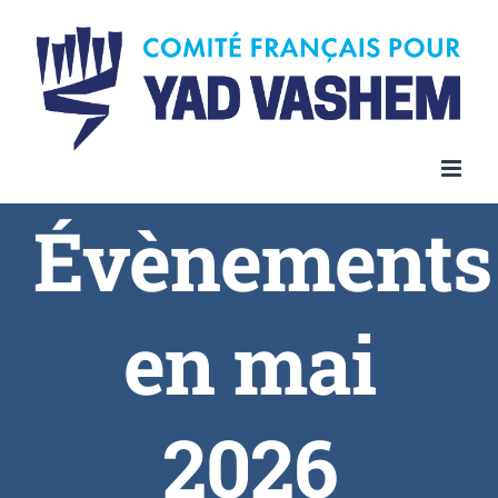
Skip
to
content
Évènements
en mai
2026