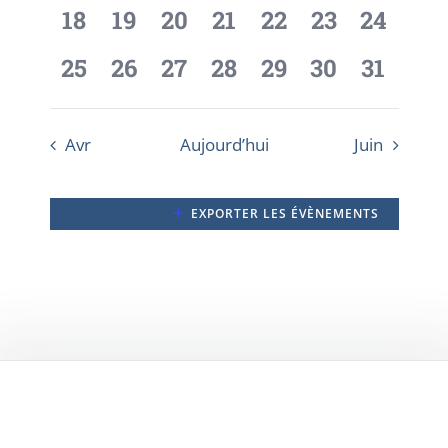
évènement,
évènement,
évènement,
évènement,
évènement,
évènement,
évènem
0
0
0
0
0
0
0
18
19
20
21
22
23
24
Évène
évènement,
évènement,
évènement,
évènement,
évènement,
évènement,
évènem
0
0
0
0
0
0
0
25
26
27
28
29
30
31
évènement,
évènement,
évènement,
évènement,
évènement,
évènement,
évènem
Avr
Aujourd’hui
Juin
EXPORTER LES ÉVÈNEMENTS