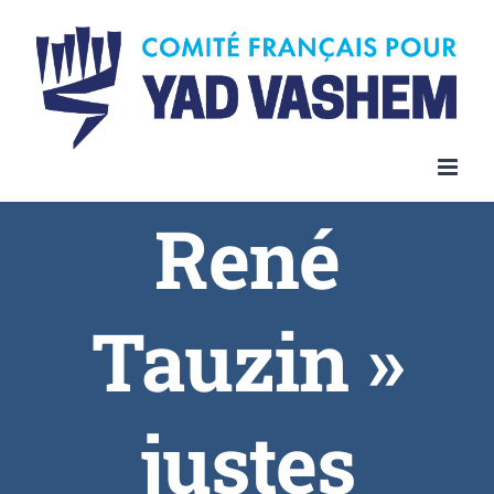
Skip
to
content
René
Tauzin »
justes