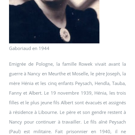
Gaboriaud en 1944
Emigrée de Pologne, la famille Rowek vivait avant la
guerre à Nancy en Meurthe et Moselle, le père Joseph, la
mère Hénia et les cinq enfants Peysach, Hendla, Tauba,
Fanny et Albert. Le 19 novembre 1939, Hénia, les trois
filles et le plus jeune fils Albert sont évacués et assignés
à résidence à Libourne. Le père et son gendre restent à
Nancy pour continuer à travailler. Le fils aîné Peysach
(Paul) est militaire. Fait prisonnier en 1940, il ne