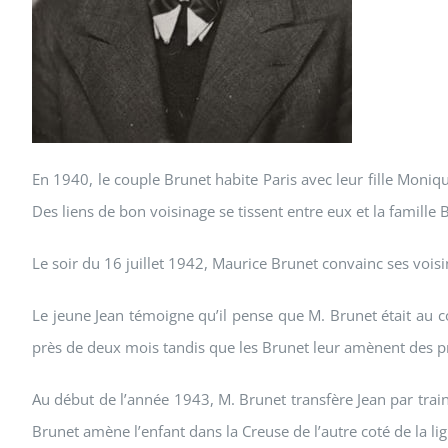
En 1940, le couple Brunet habite Paris avec leur fille Moni
Des liens de bon voisinage se tissent entre eux et la famill
Le soir du 16 juillet 1942, Maurice Brunet convainc ses voisin
Le jeune Jean témoigne qu’il pense que M. Brunet était au co
près de deux mois tandis que les Brunet leur amènent des p
Au début de l’année 1943, M. Brunet transfère Jean par train 
Brunet amène l’enfant dans la Creuse de l’autre coté de la lig