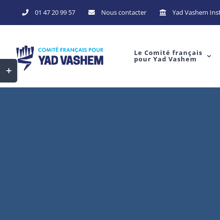
Skip
01 47 20 99 57
Nous contacter
Yad Vashem Inst
to
content
Le Comité français
pour Yad Vashem
Toggle
Sliding
Bar
Area