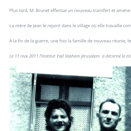
Plus tard, M. Brunet effectue un nouveau transfert et amène J
La mère de Jean le rejoint dans le village où elle travaille
A la fin de la guerre, une fois la famille de nouveau réuni
Le 11 mai 2011 l’Institut Yad Vashem Jérusalem a décerné le ti