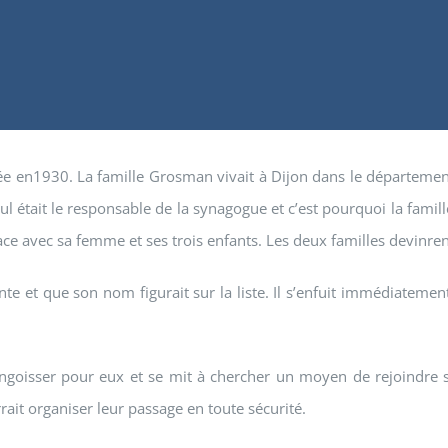
ée en1930. La famille Grosman vivait à Dijon dans le département
 était le responsable de la synagogue et c’est pourquoi la famille
ace avec sa femme et ses trois enfants. Les deux familles devinre
et que son nom figurait sur la liste. Il s’enfuit immédiatement 
angoisser pour eux et se mit à chercher un moyen de rejoindre 
rait organiser leur passage en toute sécurité.