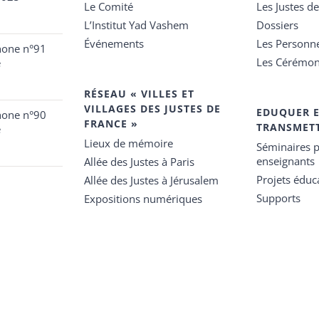
Le Comité
Les Justes d
L’Institut Yad Vashem
Dossiers
Événements
Les Personn
hone n°91
Les Cérémon
e
RÉSEAU « VILLES ET
VILLAGES DES JUSTES DE
EDUQUER 
hone n°90
FRANCE »
TRANSMET
e
Lieux de mémoire
Séminaires p
enseignants
Allée des Justes à Paris
Projets éduca
Allée des Justes à Jérusalem
Supports
Expositions numériques