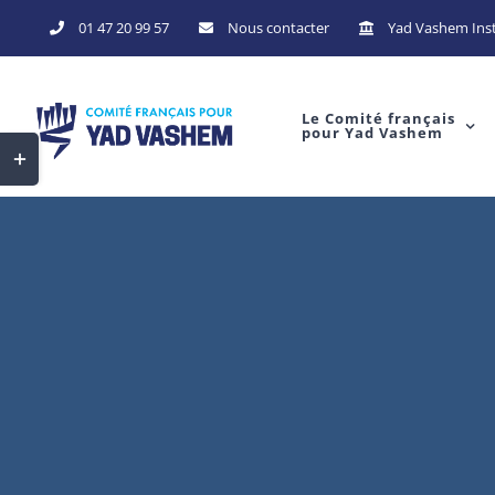
Skip
01 47 20 99 57
Nous contacter
Yad Vashem Inst
to
content
Le Comité français
pour Yad Vashem
Toggle
Sliding
Bar
Area