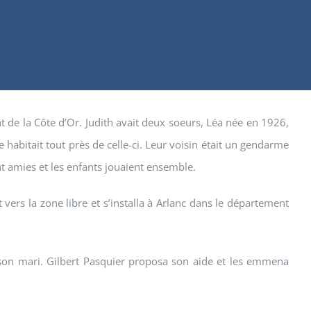
 de la Côte d’Or. Judith avait deux soeurs, Léa née en 1926,
 habitait tout près de celle-ci. Leur voisin était un gendarme
nt amies et les enfants jouaient ensemble.
vers la zone libre et s’installa à Arlanc dans le département
son mari. Gilbert Pasquier proposa son aide et les emmena