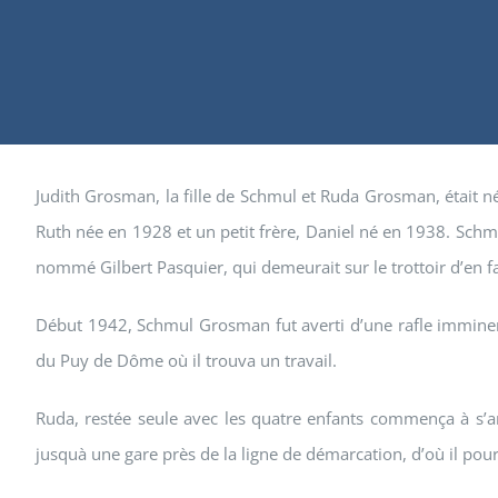
Judith Grosman, la fille de Schmul et Ruda Grosman, était n
Ruth née en 1928 et un petit frère, Daniel né en 1938. Schmul
nommé Gilbert Pasquier, qui demeurait sur le trottoir d’en f
Début 1942, Schmul Grosman fut averti d’une rafle imminente 
du Puy de Dôme où il trouva un travail.
Ruda, restée seule avec les quatre enfants commença à s’
jusquà une gare près de la ligne de démarcation, d’où il pour