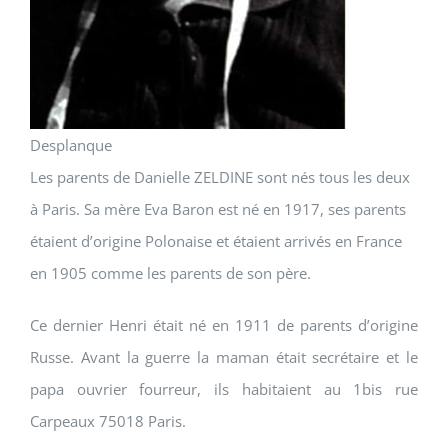
Desplanque
Les parents de Danielle ZELDINE sont nés tous les deux
à Paris. Sa mère Eva Baron est né en 1917, ses parents
étaient d’origine Polonaise et étaient arrivés en France
en 1905 comme les parents de son père.
Ce dernier Henri était né en 1911 de parents d’origine
Russe. Avant la guerre la maman était secrétaire et le
papa ouvrier fourreur, ils habitaient au 1bis rue
Carpeaux 75018 Paris.