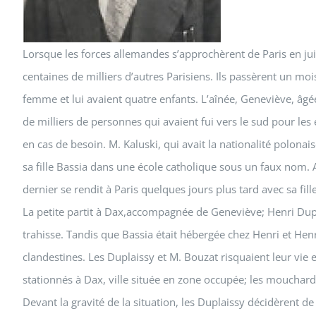
Lorsque les forces allemandes s’approchèrent de Paris en juin
centaines de milliers d’autres Parisiens. Ils passèrent un moi
femme et lui avaient quatre enfants. L’aînée, Geneviève, âgé
de milliers de personnes qui avaient fui vers le sud pour les 
en cas de besoin. M. Kaluski, qui avait la nationalité polonai
sa fille Bassia dans une école catholique sous un faux nom. Ap
dernier se rendit à Paris quelques jours plus tard avec sa fil
La petite partit à Dax,accompagnée de Geneviève; Henri Duplai
trahisse. Tandis que Bassia était hébergée chez Henri et Henri
clandestines. Les Duplaissy et M. Bouzat risquaient leur vie 
stationnés à Dax, ville située en zone occupée; les mouchar
Devant la gravité de la situation, les Duplaissy décidèrent 