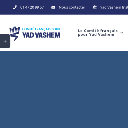
Skip
01 47 20 99 57
Nous contacter
Yad Vashem Inst
to
content
Le Comité français
pour Yad Vashem
Toggle
Sliding
Bar
Area