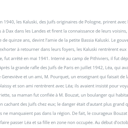
 1940, les Kaluski, des Juifs originaires de Pologne, prirent avec 
s à Dax dans les Landes et firent la connaissance de leurs voisins,
e de quinze ans, devint l’amie de la petite Bassia Kaluski. Le go
exhorter à retourner dans leurs foyers, les Kaluski rentrèrent eux 
se, fut arrêté en mai 1941. Interné au camp de Pithiviers, il fut dé
rès la grande rafle des Juifs de Paris en juillet 1942, Léa, qui ava
le Geneviève et un ami, M. Pourquet, un enseignant qui faisait de l
ssy et son ami rentrèrent avec Léa; ils avaient insisté pour voya
ette, sa maman fut confiée à M. Bouzat, un boulanger qui habitait a
en cachant des Juifs chez eux; le danger était d’autant plus grand
ds ne manquaient pas dans la région. De fait, le courageux Bouzat
de faire passer Léa et sa fille en zone non occupée. Au début d’