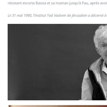
résistant escorta Bassia et sa maman jusqu’à Pau, après avoir
Le 31 mai 1990, l’Institut Yad Vashem de Jérusalem a décerné à H