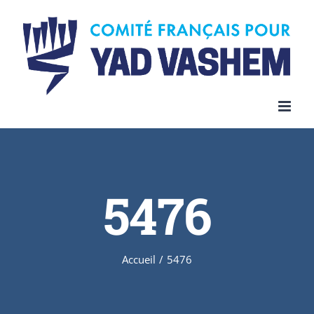
Skip
to
content
5476
Accueil
/
5476