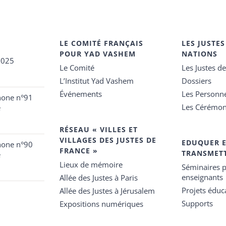
LE COMITÉ FRANÇAIS
LES JUSTES
POUR YAD VASHEM
NATIONS
2025
Le Comité
Les Justes d
L’Institut Yad Vashem
Dossiers
Événements
Les Personn
hone n°91
Les Cérémon
e
RÉSEAU « VILLES ET
VILLAGES DES JUSTES DE
EDUQUER 
hone n°90
FRANCE »
TRANSMET
e
Lieux de mémoire
Séminaires p
enseignants
Allée des Justes à Paris
Projets éduca
Allée des Justes à Jérusalem
Supports
Expositions numériques