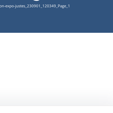
tion-expo-justes_230901_120349_Page_1