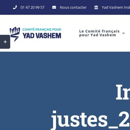
Skip
01 47 20 99 57
Nous contacter
Yad Vashem Inst
to
content
Le Comité français
pour Yad Vashem
Toggle
Sliding
Bar
Area
I
justes_