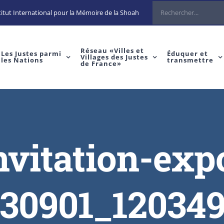
Rechercher
itut International pour la Mémoire de la Shoah
Réseau «Villes et
Les Justes parmi
Éduquer et
Villages des Justes
les Nations
transmettre
de France»
nvitation-exp
230901_12034