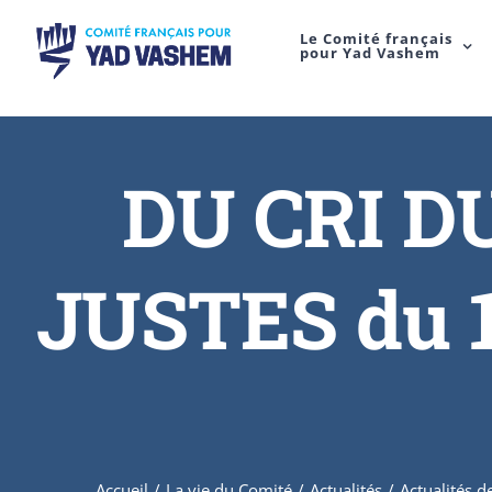
Le Comité français
pour Yad Vashem
DU CRI D
JUSTES du 1
Accueil
/
La vie du Comité
/
Actualités
/
Actualités d