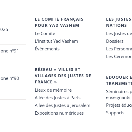
LE COMITÉ FRANÇAIS
LES JUSTES
POUR YAD VASHEM
NATIONS
2025
Le Comité
Les Justes d
L’Institut Yad Vashem
Dossiers
Événements
Les Personn
hone n°91
Les Cérémon
e
RÉSEAU « VILLES ET
VILLAGES DES JUSTES DE
EDUQUER 
hone n°90
FRANCE »
TRANSMET
e
Lieux de mémoire
Séminaires p
enseignants
Allée des Justes à Paris
Projets éduca
Allée des Justes à Jérusalem
Supports
Expositions numériques