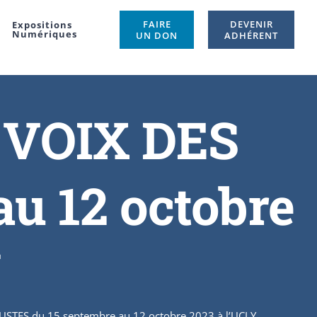
FAIRE
DEVENIR
Expositions
Numériques
UN DON
ADHÉRENT
 VOIX DES
u 12 octobre
Y
STES du 15 septembre au 12 octobre 2023 à l’UCLY