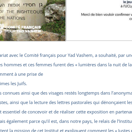
riat avec le Comité français pour Yad Vashem, a souhaité, par u
ces hommes et ces femmes furent des « lumières dans la nuit de la
amment à une prise de
mes les Juifs.
connues ainsi que des visages restés longtemps dans l’anonymat.
s, ainsi que la lecture des lettres pastorales qui dénonçaient les 
t essentiel de concevoir et de réaliser cette exposition en parten
mais également parce qu’il est, dans notre pays, le relais de l’Inst
nt la mission de cet Institut et expliquent comment les « Justes 