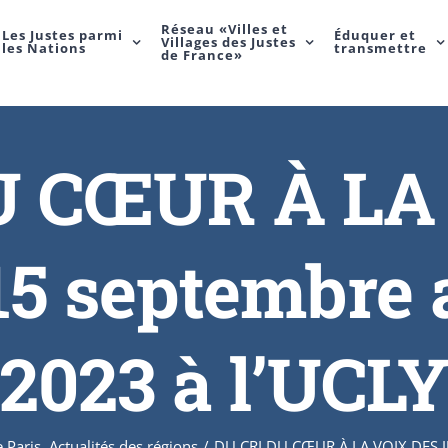
Réseau «Villes et
Les Justes parmi
Éduquer et
Villages des Justes
les Nations
transmettre
de France»
U CŒUR À LA
5 septembre a
2023 à l’UCL
e Paris
,
Actualités des régions
/
DU CRI DU CŒUR À LA VOIX DES JU