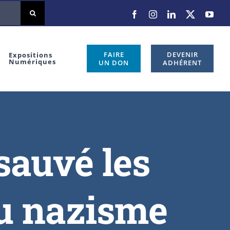
FAIRE
DEVENIR
Expositions
Numériques
UN DON
ADHÉRENT
sauvé les
u nazisme