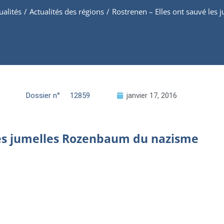
ualités
/
Actualités des régions
/
Rostrenen – Elles ont sauvé le
Dossier n°
12859
janvier 17, 2016
 les jumelles Rozenbaum du nazisme