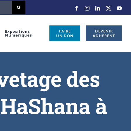
FAIRE
DEVENIR
Expositions
Numériques
UN DON
ADHÉRENT
vetage des
h HaShana à