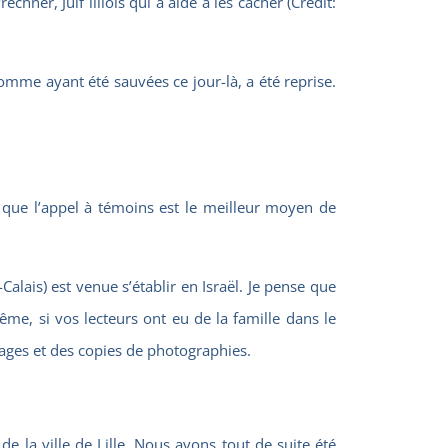
er, Juif lillois qui a aidé à les cacher (Crédit:
omme ayant été sauvées ce jour-là, a été reprise.
se que l’appel à témoins est le meilleur moyen de
lais) est venue s’établir en Israël. Je pense que
me, si vos lecteurs ont eu de la famille dans le
ages et des copies de photographies.
e la ville de Lille. Nous avons tout de suite été