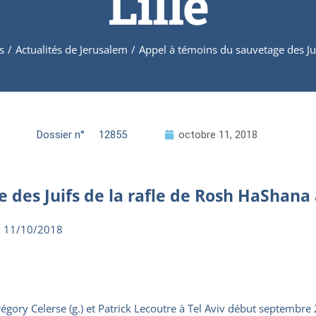
Lille
s
/
Actualités de Jerusalem
/
Appel à témoins du sauvetage des Jui
Dossier n°
12855
octobre 11, 2018
des Juifs de la rafle de Rosh HaShana à
 11/10/2018
égory Celerse (g.) et Patrick Lecoutre à Tel Aviv début septembr