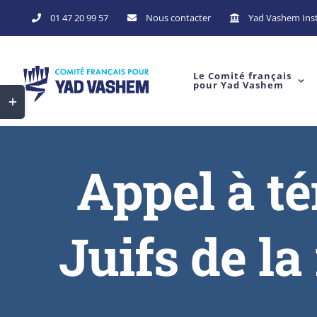
01 47 20 99 57
Nous contacter
Yad Vashem Inst
Le Comité français
pour Yad Vashem
Appel à t
Juifs de l