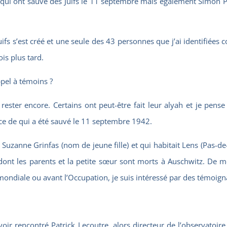
i ont sauvé des Juifs le 11 septembre mais également Simon Prechn
s s’est créé et une seule des 43 personnes que j’ai identifiées c
is plus tard.
pel à témoins ?
 rester encore. Certains ont peut-être fait leur alyah et je pen
e de qui a été sauvé le 11 septembre 1942.
zanne Grinfas (nom de jeune fille) et qui habitait Lens (Pas-de-Ca
dont les parents et la petite sœur sont morts à Auschwitz. De mê
ondiale ou avant l’Occupation, je suis intéressé par des témoign
r rencontré Patrick Lecoutre, alors directeur de l’observatoire d