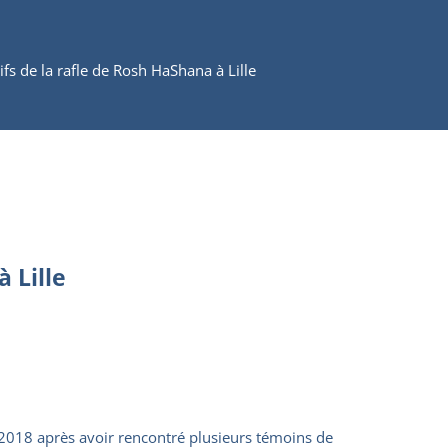
fs de la rafle de Rosh HaShana à Lille
 Lille
e 2018 après avoir rencontré plusieurs témoins de