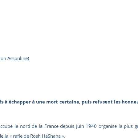
mon Assouline)
fs à échapper à une mort certaine, puis refusent les honn
upe le nord de la France depuis juin 1940 organise la plus gran
e la « rafle de Rosh HaShana ».