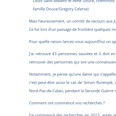
Louis Saint-Maxent et René Douce, cheminots qu
famille Douce/Gregory Celerse)
Mais heureusement, un comité de secours aux Juif
Ce fut lors d’un passage de frontière quelques mo
Pour quelle raison lancez-vous aujourd’hui un ap
J’ai retrouvé 43 personnes sauvées et il doit en
retrouver des personnes qui ont une connaissanc
Notamment, je pense qu’une dame qui s’appelle Su
c’est peut-être aussi le cas de Simon Rozenpik, 
Nord-Pas-de-Calais, pendant la Seconde Guerre m
Comment ont commencé vos recherches ?
J’ai commencé des recherches en 2013, après avoi