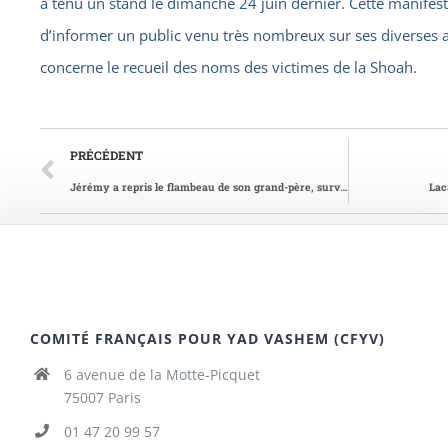
a tenu un stand le dimanche 24 juin dernier. Cette manifes
d’informer un public venu très nombreux sur ses diverses 
concerne le recueil des noms des victimes de la Shoah.
PRÉCÉDENT
Jérémy a repris le flambeau de son grand-père, survivant de la Shoah
Lac
COMITÉ FRANÇAIS POUR YAD VASHEM (CFYV)
6 avenue de la Motte-Picquet
75007 Paris
01 47 20 99 57