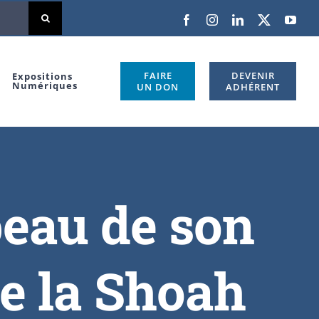
FAIRE
DEVENIR
Expositions
Numériques
UN DON
ADHÉRENT
beau de son
e la Shoah