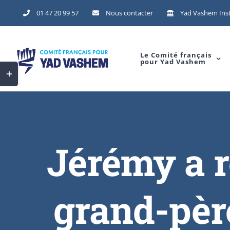
01 47 20 99 57
Nous contacter
Yad Vashem Inst
Le Comité français
pour Yad Vashem
Jérémy a r
grand-pèr