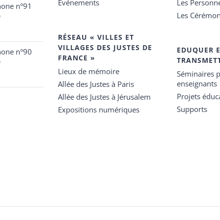
Événements
Les Personn
hone n°91
Les Cérémon
e
RÉSEAU « VILLES ET
VILLAGES DES JUSTES DE
EDUQUER 
hone n°90
FRANCE »
TRANSMET
e
Lieux de mémoire
Séminaires p
enseignants
Allée des Justes à Paris
Projets éduca
Allée des Justes à Jérusalem
Supports
Expositions numériques