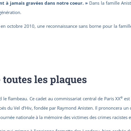
nt à jamais gravées dans notre coeur. »
Dans la famille Anist
génération.
en octobre 2010, une reconnaissance sans borne pour la famille 
toutes les plaques
e
rend le flambeau. Ce cadet au commissariat central de Paris XX
est 
apés du Vel d’Hiv, fondée par Raymond Anisten. Il prononcera un di
Journée nationale à la mémoire des victimes des crimes racistes et
min qui grimpe à l’ancienne fermette des Landeau, bien cachée da