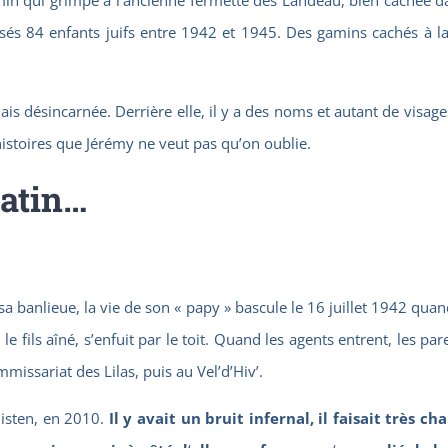
sés 84 enfants juifs entre 1942 et 1945. Des gamins cachés à l
ais désincarnée. Derrière elle, il y a des noms et autant de visag
 histoires que Jérémy ne veut pas qu’on oublie.
matin…
 banlieue, la vie de son « papy » bascule le 16 juillet 1942 quan
 le fils aîné, s’enfuit par le toit. Quand les agents entrent, les pa
missariat des Lilas, puis au Vel’d’Hiv’.
isten, en 2010.
Il y avait un bruit infernal, il faisait très ch