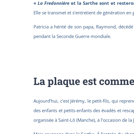
«
La Fredonniè
r
e
et
la Sarthe sont et restero
Elle se transmet et s’entretient de génération en 
Patricia a hérité de son papa, Raymond, décédé 
pendant la Seconde Guerre mondiale.
La plaque est comme 
Aujourd’hui, c’est Jérémy, le petit-fils, qui rep
des enfants et petits-enfants des évadés et resc
organisée à Saint-Lô (Manche), à l’occasion de la 
Mais revenons dans la Sarthe. À l’entrée du che