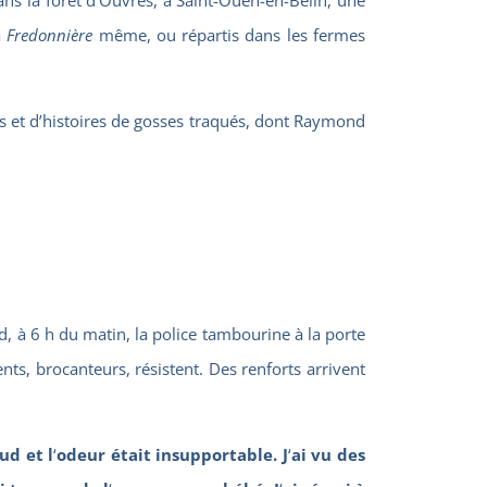
a
Fredonnière
même, ou répartis dans les fermes
es et d’histoires de gosses traqués, dont Raymond
d, à 6 h du matin, la police tambourine à la porte
rents, brocanteurs, résistent. Des renforts arrivent
aud et l
‘
odeur était insupportable. J
‘
ai vu des