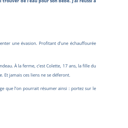
i trouver de l
‘
eau pour son bébé. J
‘
ai réussi à
nter une évasion. Profitant d’une échauffourée
au. À la ferme, c’est Colette, 17 ans, la fille du
. Et jamais ces liens ne se déferont.
e que l’on pourrait résumer ainsi : portez sur le