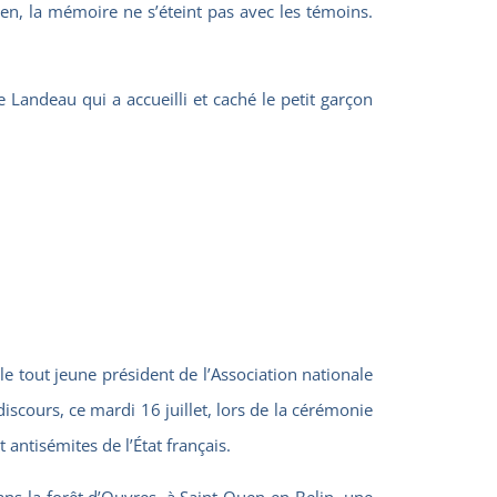
en, la mémoire ne s’éteint pas avec les témoins.
Landeau qui a accueilli et caché le petit garçon
le tout jeune président de l’Association nationale
scours, ce mardi 16 juillet, lors de la cérémonie
 antisémites de l’État français.
ns la forêt d’Ouvres, à Saint-Ouen-en-Belin, une