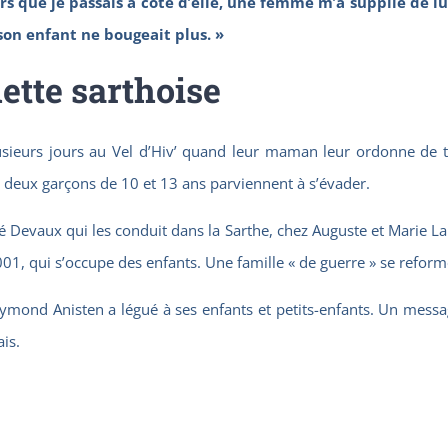
rs que je passais à côté d
‘
elle, une femme m
‘
a supplié de lu
son enfant ne bougeait plus.
»
hette sarthoise
sieurs jours au Vel d’Hiv’ quand leur maman leur ordonne de te
 deux garçons de 10 et 13 ans parviennent à s’évader.
Devaux qui les conduit dans la Sarthe, chez Auguste et Marie Lande
01, qui s’occupe des enfants. Une famille « de guerre » se reforme
Raymond Anisten a légué à ses enfants et petits-enfants. Un messag
is.