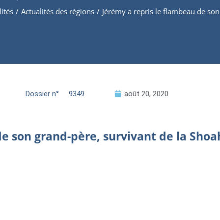
lités
/
Actualités des régions
/
Jérémy a repris le flambeau de son
Dossier n°
9349
août 20, 2020
de son grand-père, survivant de la Shoa