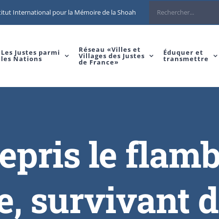
itut International pour la Mémoire de la Shoah
Réseau «Villes et
Les Justes parmi
Éduquer et
Villages des Justes
les Nations
transmettre
de France»
epris le flam
e, survivant d