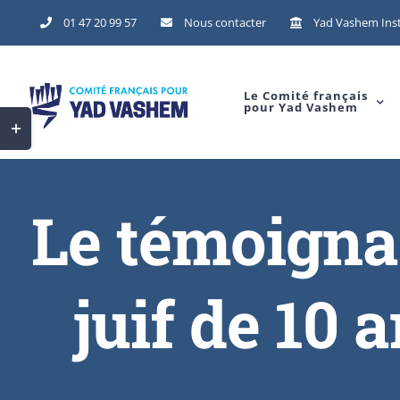
01 47 20 99 57
Nous contacter
Yad Vashem Inst
Le Comité français
pour Yad Vashem
Le témoigna
juif de 10 