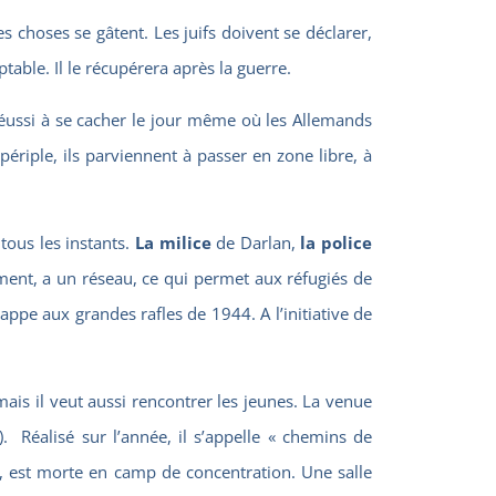
les choses se gâtent.
Les juifs doivent se déclarer
,
able. Il le récupérera après la guerre.
ussi à se cacher le jour même où les Allemands
périple, ils parviennent à passer en zone libre, à
 tous les instants.
La milice
de Darlan,
la police
ement, a un réseau, ce qui permet aux réfugiés de
pe aux grandes rafles de 1944. A l’initiative de
ais il veut aussi rencontrer les jeunes. La venue
). Réalisé sur l’année, il s’appelle
« chemins de
le, est morte en camp de concentration. Une salle