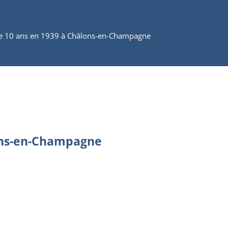
de 10 ans en 1939 à Châlons-en-Champagne
lons-en-Champagne