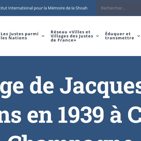
itut International pour la Mémoire de la Shoah
Réseau «Villes et
Les Justes parmi
Éduquer et
Villages des Justes
les Nations
transmettre
de France»
ge de Jacqu
ans en 1939 à