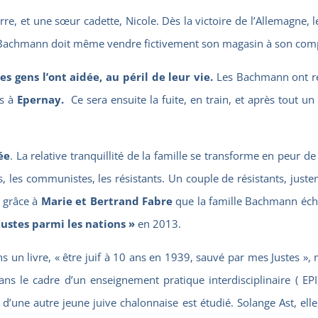
erre
, et une sœur cadette,
Nicole.
Dès la victoire de l’Allemagne, 
nry Bachmann doit même vendre fictivement son magasin à son compt
es gens l’ont aidée, au péril de leur vie.
Les Bachmann ont ré
is à
Epernay.
Ce sera ensuite la fuite, en train, et après tout un 
ée
. La relative tranquillité de la famille se transforme en peur de
fs, les communistes, les résistants. Un couple de résistants, just
t grâce à
Marie et Bertrand Fabre
que la famille Bachmann échap
Justes parmi les nations »
en 2013.
s un livre,
« être juif à 10 ans en 1939, sauvé par mes Justes »,
m
ans le cadre d’un
enseignement pratique interdisciplinaire
( EPI
s d’une autre jeune juive chalonnaise est étudié.
Solange Ast
, el