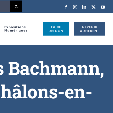
FAIRE
DEVENIR
Expositions
Numériques
UN DON
ADHÉRENT
es Bachmann,
 Châlons-en-