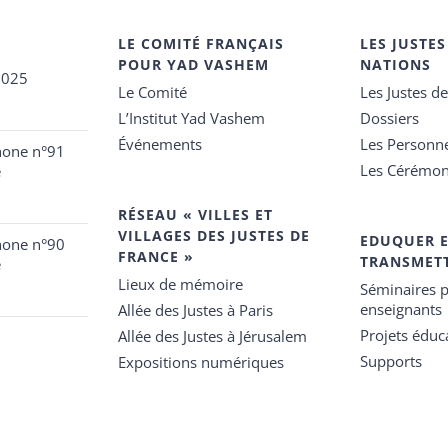
LE COMITÉ FRANÇAIS
LES JUSTES
POUR YAD VASHEM
NATIONS
2025
Le Comité
Les Justes d
L’Institut Yad Vashem
Dossiers
Événements
Les Personn
hone n°91
Les Cérémon
e
RÉSEAU « VILLES ET
VILLAGES DES JUSTES DE
EDUQUER 
hone n°90
FRANCE »
TRANSMET
e
Lieux de mémoire
Séminaires p
enseignants
Allée des Justes à Paris
Projets éduca
Allée des Justes à Jérusalem
Supports
Expositions numériques