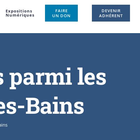
FAIRE
DEVENIR
Expositions
Numériques
UN DON
ADHÉRENT
 parmi les
es-Bains
ains