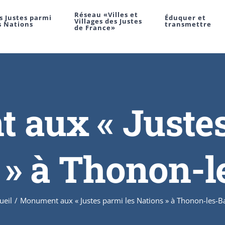
Réseau «Villes et
s Justes parmi
Éduquer et
Villages des Justes
s Nations
transmettre
de France»
aux « Justes
 » à Thonon-l
ueil
/
Monument aux « Justes parmi les Nations » à Thonon-les-B