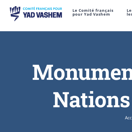
Le Comité français
Le
pour Yad Vashem
le
Monument 
Nations
Acc