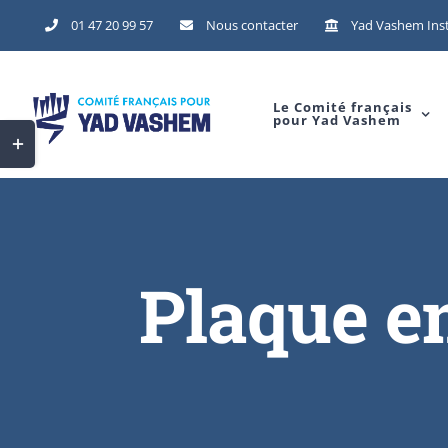
01 47 20 99 57
Nous contacter
Yad Vashem Inst
Le Comité français
pour Yad Vashem
Plaque e