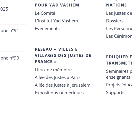
POUR YAD VASHEM
NATIONS
2025
Le Comité
Les Justes d
L’Institut Yad Vashem
Dossiers
Événements
Les Personn
hone n°91
Les Cérémon
e
RÉSEAU « VILLES ET
VILLAGES DES JUSTES DE
EDUQUER 
hone n°90
FRANCE »
TRANSMET
e
Lieux de mémoire
Séminaires p
enseignants
Allée des Justes à Paris
Projets éduca
Allée des Justes à Jérusalem
Supports
Expositions numériques