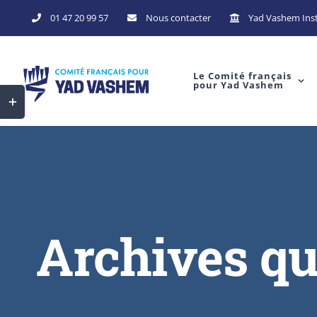
Skip
01 47 20 99 57
Nous contacter
Yad Vashem Inst
to
content
Le Comité français
pour Yad Vashem
Toggle
Sliding
Bar
Area
Archives qu