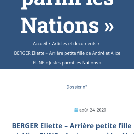
Nations »
Accueil
/
Articles et documents
/
BERGER Eliette – Arrière petite fille de André et Alice
FUNE « Justes parmi les Nations »
Dossier n°
août 24, 2020
BERGER Eliette – Arrière petite fill