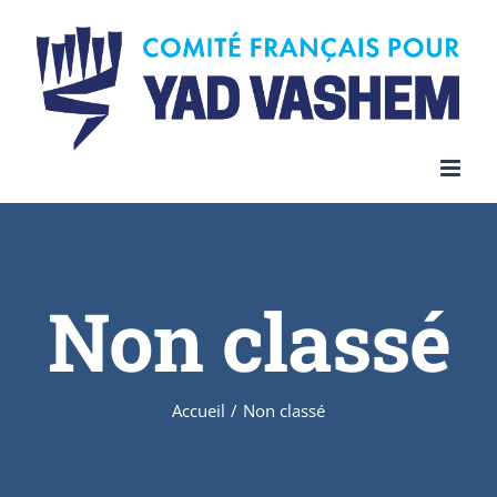
Skip
to
content
Non classé
Accueil
/
Non classé