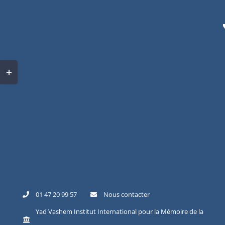
Skip
to
content
Toggle
Sliding
Bar
Area
01 47 20 99 57
Nous contacter
Yad Vashem Institut International pour la Mémoire de la