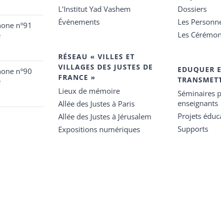
L’Institut Yad Vashem
Dossiers
Événements
Les Personn
hone n°91
Les Cérémon
e
RÉSEAU « VILLES ET
VILLAGES DES JUSTES DE
EDUQUER 
hone n°90
FRANCE »
TRANSMET
e
Lieux de mémoire
Séminaires p
enseignants
Allée des Justes à Paris
Projets éduca
Allée des Justes à Jérusalem
Supports
Expositions numériques