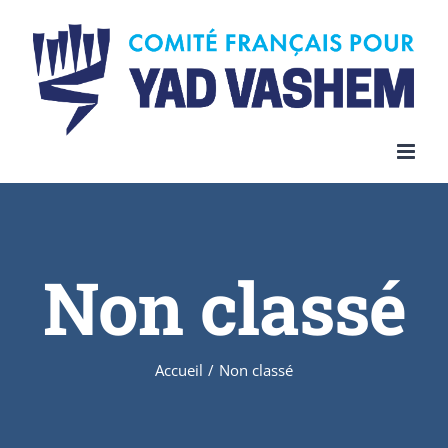
Skip
to
content
Non classé
Accueil
/
Non classé