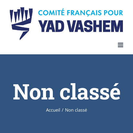
Skip
to
content
Non classé
Accueil
/
Non classé