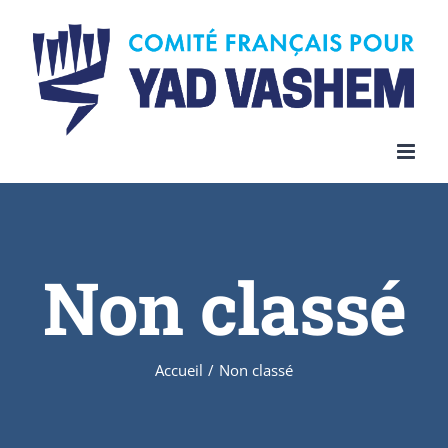
Skip
to
content
Non classé
Accueil
/
Non classé