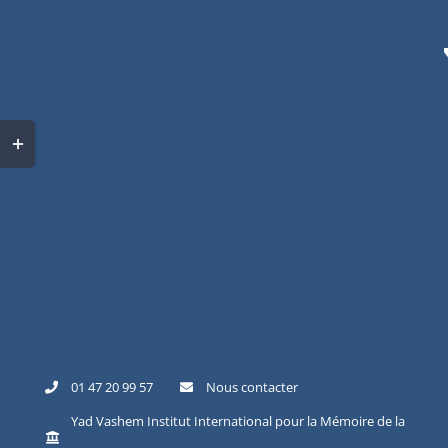
Skip
to
content
Toggle
Sliding
Bar
Area
01 47 20 99 57
Nous contacter
Yad Vashem Institut International pour la Mémoire de la