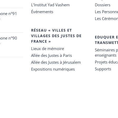
L’Institut Yad Vashem
Dossiers
Événements
Les Personn
hone n°91
Les Cérémon
e
RÉSEAU « VILLES ET
VILLAGES DES JUSTES DE
EDUQUER 
hone n°90
FRANCE »
TRANSMET
e
Lieux de mémoire
Séminaires p
enseignants
Allée des Justes à Paris
Projets éduca
Allée des Justes à Jérusalem
Supports
Expositions numériques