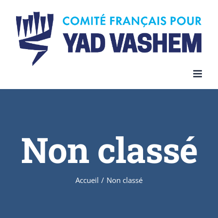
Skip
to
content
Non classé
Accueil
/
Non classé