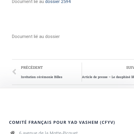
Document lié au
dossier 2594
Document lié au dossier
PRÉCÉDENT
SUI
Invitation cérémonie Billes
COMITÉ FRANÇAIS POUR YAD VASHEM (CFYV)
6 avenue de la Motte-Picquet