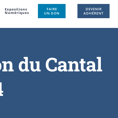
FAIRE
DEVENIR
Expositions
Numériques
UN DON
ADHÉRENT
on du Cantal
4