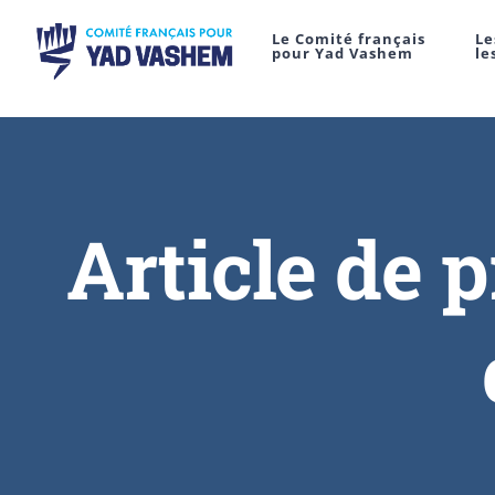
Le Comité français
Le
pour Yad Vashem
le
Article de 