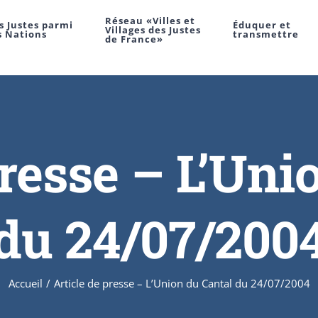
Réseau «Villes et
s Justes parmi
Éduquer et
Villages des Justes
s Nations
transmettre
de France»
presse – L’Uni
du 24/07/200
Accueil
/
Article de presse – L’Union du Cantal du 24/07/2004