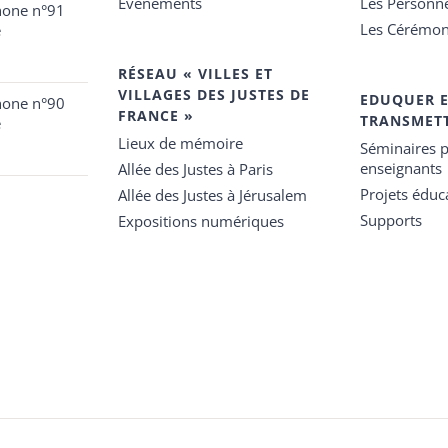
Événements
Les Personn
hone n°91
Les Cérémon
e
RÉSEAU « VILLES ET
VILLAGES DES JUSTES DE
EDUQUER 
hone n°90
FRANCE »
TRANSMET
e
Lieux de mémoire
Séminaires p
enseignants
Allée des Justes à Paris
Projets éduca
Allée des Justes à Jérusalem
Supports
Expositions numériques