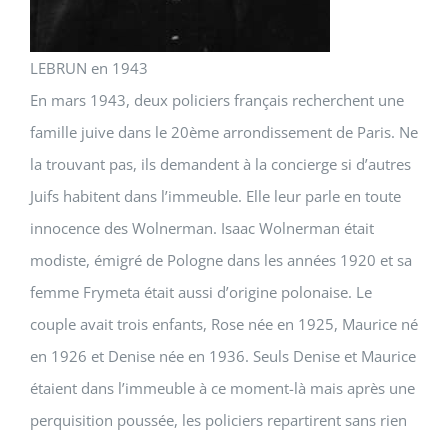
LEBRUN en 1943
En mars 1943, deux policiers français recherchent une
famille juive dans le 20ème arrondissement de Paris. Ne
la trouvant pas, ils demandent à la concierge si d’autres
Juifs habitent dans l’immeuble. Elle leur parle en toute
innocence des Wolnerman. Isaac Wolnerman était
modiste, émigré de Pologne dans les années 1920 et sa
femme Frymeta était aussi d’origine polonaise. Le
couple avait trois enfants, Rose née en 1925, Maurice né
en 1926 et Denise née en 1936. Seuls Denise et Maurice
étaient dans l’immeuble à ce moment-là mais après une
perquisition poussée, les policiers repartirent sans rien